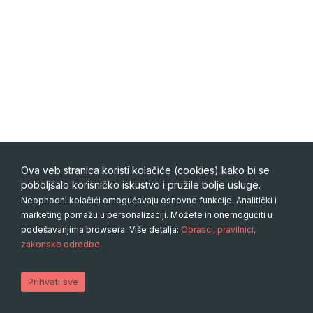
Ova veb stranica koristi kolačiće (cookies) kako bi se
poboljšalo korisničko iskustvo i pružile bolje usluge.
Neophodni kolačići omogućavaju osnovne funkcije. Analitički i
marketing pomažu u personalizaciji. Možete ih onemogućiti u
podešavanjima browsera. Više detalja:
Obrasci, pravilnici,
zakonske odredbe
.
Copyright 2026 © Particco. All rights reserved. Design by
IvkoSOFT.com
Uslovi korišćenja
Plaćanje
Prihvati sve