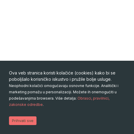
Ova veb stranica koristi kolačiće (cookies) kako bi se
poboljšalo korisničko iskustvo i pružile bolje usluge.
Neophodni kolačići omogućavaju osnovne funkcije. Analitički i
marketing pomažu u personalizaciji. Možete ih onemogućiti u
podešavanjima browsera. Više detalja:
Obrasci, pravilnici,
zakonske odredbe
.
Copyright 2026 © Particco. All rights reserved. Design by
IvkoSOFT.com
Uslovi korišćenja
Plaćanje
Prihvati sve