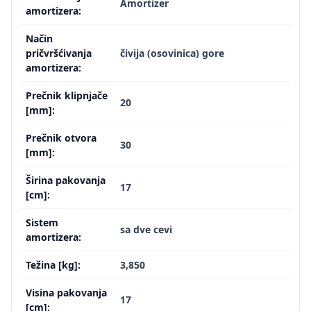
Amortizer
amortizera:
Način
pričvršćivanja
čivija (osovinica) gore
amortizera:
Prečnik klipnjače
20
[mm]:
Prečnik otvora
30
[mm]:
Širina pakovanja
17
[cm]:
Sistem
sa dve cevi
amortizera:
Težina [kg]:
3,850
Visina pakovanja
17
[cm]: