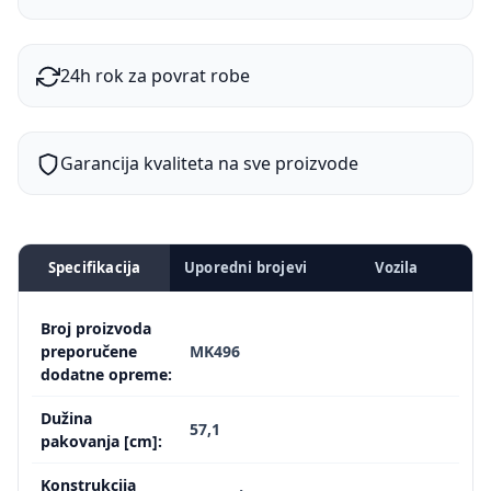
24h rok za povrat robe
Garancija kvaliteta na sve proizvode
Specifikacija
Uporedni brojevi
Vozila
Broj proizvoda
preporučene
MK496
dodatne opreme:
Dužina
57,1
pakovanja [cm]:
Konstrukcija