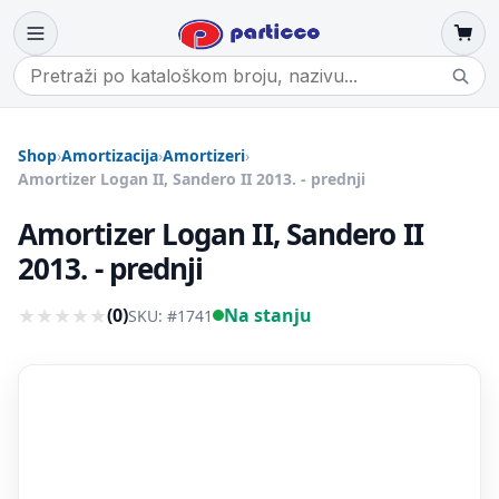
Shop
›
Amortizacija
›
Amortizeri
›
Amortizer Logan II, Sandero II 2013. - prednji
Amortizer Logan II, Sandero II
2013. - prednji
★
★
★
★
★
(
0
)
Na stanju
SKU: #
1741