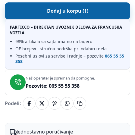
Dodaj u korpu (
1
)
PARTICCO – DIREKTAN UVOZNIK DELOVA ZA FRANCUSKA
VOZILA.
98% artikala sa sajta imamo na lageru
OE brojevi i stručna podrška pri odabiru dela
Posebni uslovi za servise i radnje – pozovite
065 55 55
358
Naš operater je spreman da pomogne.
Pozovite:
065 55 55 358
Podeli:
Jednostavno poručivanje