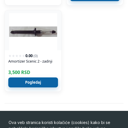
★
★
★
★
★
0.00
(
0
)
Amortizer Scenic 2 - zadnji
3,500
RSD
Pogledaj
Kategorija:
Amortizacija > Amortizeri
Ova veb stranica koristi kolačiće (cookies) kako bi se