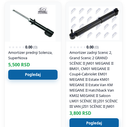
★
★
★
★
★
0.00
(
0
)
★
★
★
★
★
0.00
(
0
)
Amortizer prednji Solenza,
Amortizer zadnji Scenic 2,
SuperNova
Grand Scenic 2 GRAND
SCÉNIC II JM01 MEGANE II
5,500
RSD
BM01, CM01 MEGANE II
Coupé-Cabriolet EM01
Pogledaj
MEGANE II Estate KM01
MEGANE II Estate Van KM
MEGANE II Hatchback Van
KM02 MEGANE II Saloon
LM01 SCÉNIC III JZ01 SCÉNIC
III VAN JZ01 SCÉNIC II JM01
3,800
RSD
Pogledaj