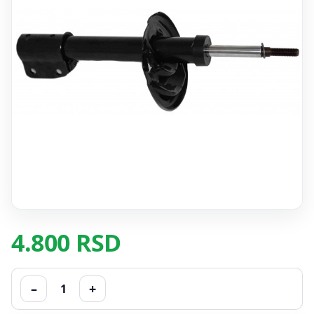
4.800 RSD
–
+